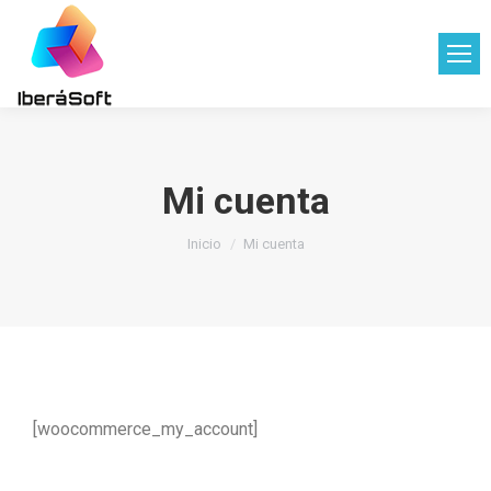
Mi cuenta
Estás aquí:
Inicio
Mi cuenta
[woocommerce_my_account]