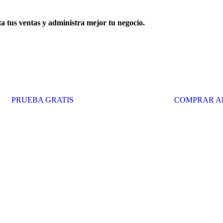
 tus ventas y administra mejor tu negocio.
tro software atiende más rápido a tus clientes, factura electrónicament
ntes a la vez, imprime los tickets de tus ventas, y controla tu inventari
PRUEBA GRATIS
COMPRAR 