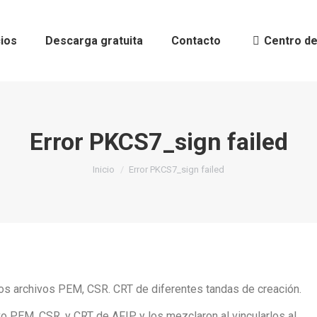
ios
Descarga gratuita
Contacto
Centro de
Error PKCS7_sign failed
Estás aquí:
Inicio
Error PKCS7_sign failed
los archivos PEM, CSR. CRT de diferentes tandas de creación.
 PEM, CSR, y CRT de AFIP, y los mezclaron al vincularlos al