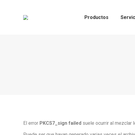
Productos
Servic
El error
PKCS7_sign failed
suele ocurrir al mezclar 
Puede ser que hayan generado varias veces el archivo