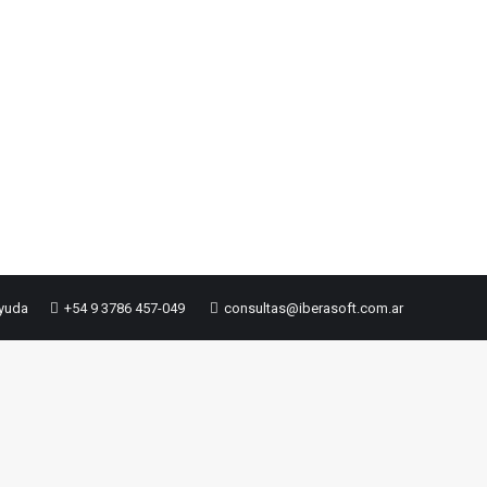
ayuda
+54 9 3786 457-049
consultas@iberasoft.com.ar