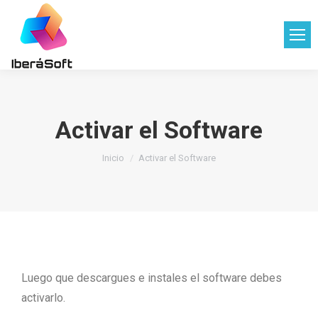
Activar el Software
Estás aquí:
Inicio
Activar el Software
Luego que descargues e instales el software debes
activarlo.