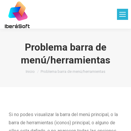
Problema barra de
menú/herramientas
Estás aquí:
Inicio
Problema barra de menú/herramientas
Si no podes visualizar la barra del menú principal, o la
barra de herramientas (iconos) principal, o alguno de
ellos esta dañado, o no aparecen todas las opciones